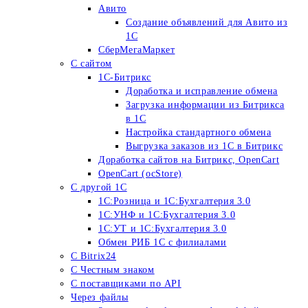
Авито
Создание объявлений для Авито из
1С
СберМегаМаркет
С сайтом
1С-Битрикс
Доработка и исправление обмена
Загрузка информации из Битрикса
в 1С
Настройка стандартного обмена
Выгрузка заказов из 1С в Битрикс
Доработка сайтов на Битрикс, OpenСart
OpenCart (ocStore)
С другой 1С
1С:Розница и 1С:Бухгалтерия 3.0
1С:УНФ и 1С:Бухгалтерия 3.0
1С:УТ и 1С:Бухгалтерия 3.0
Обмен РИБ 1С с филиалами
С Bitrix24
С Честным знаком
С поставщиками по API
Через файлы