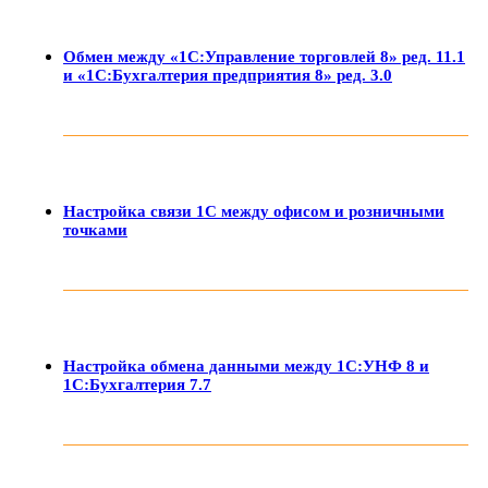
Обмен между «1С:Управление торговлей 8» ред. 11.1
и «1С:Бухгалтерия предприятия 8» ред. 3.0
Настройка связи 1С между офисом и розничными
точками
Настройка обмена данными между 1С:УНФ 8 и
1С:Бухгалтерия 7.7