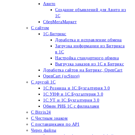
Авито
Создание объявлений для Авито из
1С
СберМегаМаркет
С сайтом
1С-Битрикс
Доработка и исправление обмена
Загрузка информации из Битрикса
в 1С
Настройка стандартного обмена
Выгрузка заказов из 1С в Битрикс
Доработка сайтов на Битрикс, OpenСart
OpenCart (ocStore)
С другой 1С
1С:Розница и 1С:Бухгалтерия 3.0
1С:УНФ и 1С:Бухгалтерия 3.0
1С:УТ и 1С:Бухгалтерия 3.0
Обмен РИБ 1С с филиалами
С Bitrix24
С Честным знаком
С поставщиками по API
Через файлы