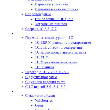
Варианты установки
Первоначальная настройка
Сопровождение
Обновление 1С 8.3, 7.7
Устранение ошибок
Свёртка 1С 8.3, 7.7
Переход на 1С 8
Переход на конфигурации 1С
1С:ERP Управление предприятием
1С:Бухгалтерия предприятия
1С:Комплексная автоматизация
1С:УНФ
1С:Управление торговлей
1С:Розница
Переход c 1C 7.7 на 1С 8.3
С других программ
С ручного ведения учета
С 1С версий 8.0, 8.1, 8.2
Обмен 1С
С маркетплейсами
Wildberries
Ozon