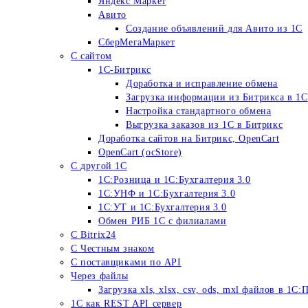
Яндекс Маркет
Авито
Создание объявлений для Авито из 1С
СберМегаМаркет
С сайтом
1С-Битрикс
Доработка и исправление обмена
Загрузка информации из Битрикса в 1С
Настройка стандартного обмена
Выгрузка заказов из 1С в Битрикс
Доработка сайтов на Битрикс, OpenСart
OpenCart (ocStore)
С другой 1С
1С:Розница и 1С:Бухгалтерия 3.0
1С:УНФ и 1С:Бухгалтерия 3.0
1С:УТ и 1С:Бухгалтерия 3.0
Обмен РИБ 1С с филиалами
С Bitrix24
С Честным знаком
С поставщиками по API
Через файлы
Загрузка xls, xlsx, csv, ods, mxl файлов в 1С
1C как REST API сервер