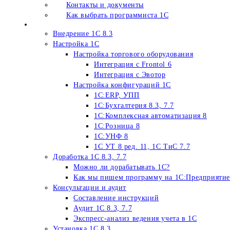
Контакты и документы
Как выбрать программиста 1С
Услуги программиста 1С
Внедрение 1С 8.3
Настройка 1С
Настройка торгового оборудования
Интеграция c Frontol 6
Интеграция с Эвотор
Настройка конфигураций 1С
1С:ERP, УПП
1С:Бухгалтерия 8.3, 7.7
1С:Комплексная автоматизация 8
1С:Розница 8
1С:УНФ 8
1С УТ 8 ред. 11, 1С ТиС 7.7
Доработка 1С 8.3, 7.7
Можно ли дорабатывать 1С?
Как мы пишем программу на 1С:Предприятие
Консультации и аудит
Составление инструкций
Аудит 1С 8.3, 7.7
Экспресс-анализ ведения учета в 1С
Установка 1С 8.3