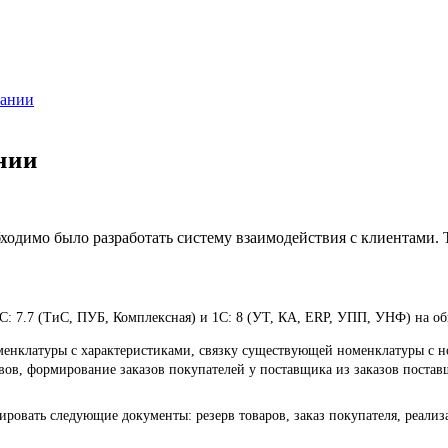
пании
нии
ходимо было разработать систему взаимодействия с клиентами. Т
1С: 7.7 (ТиС, ПУБ, Комплексная) и 1С: 8 (УТ, КА, ERP, УПП, УНФ) на 
номенклатуры с характеристиками, связку существующей номенклатуры с
ервов, формирование заказов покупателей у поставщика из заказов пост
ровать следующие документы: резерв товаров, заказ покупателя, реализа